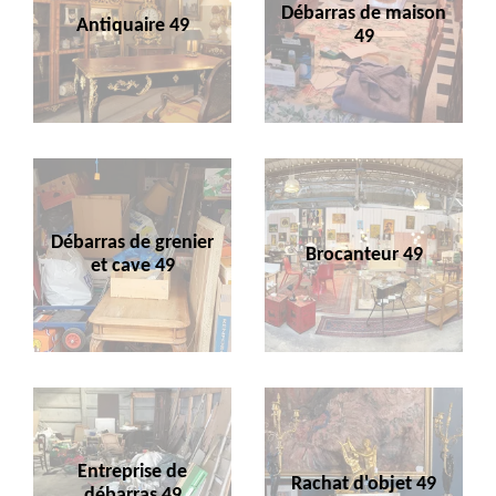
Débarras de maison
Antiquaire 49
49
Débarras de grenier
Brocanteur 49
et cave 49
Entreprise de
Rachat d'objet 49
débarras 49