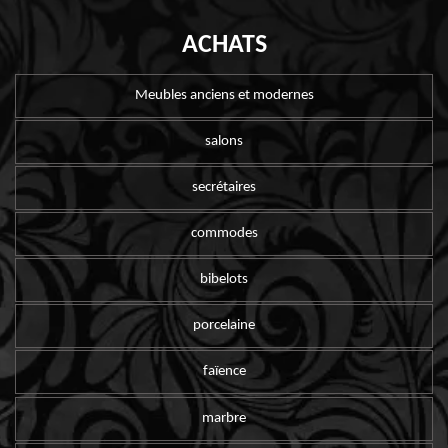
ACHATS
Meubles anciens et modernes
salons
secrétaires
commodes
bibelots
porcelaine
faïence
marbre