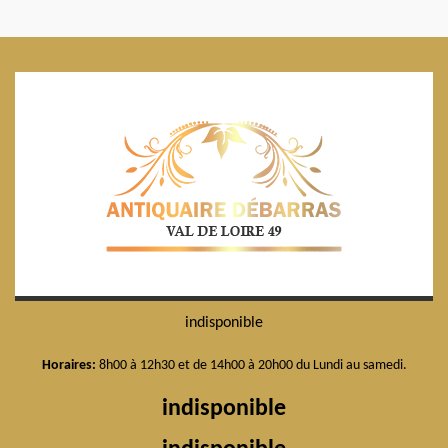
indisponible
Horaires:
8h00 à 12h30 et de 14h00 à 20h00 du Lundi au samedi.
indisponible