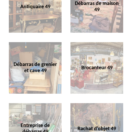
Débarras de maison
Antiquaire 49
49
Débarras de grenier
Brocanteur 49
et cave 49
Entreprise de
Rachat d'objet 49
débarras 49