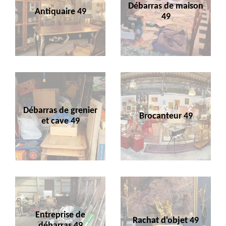
Débarras de maison
Antiquaire 49
49
Débarras de grenier
Brocanteur 49
et cave 49
Entreprise de
Rachat d'objet 49
débarras 49