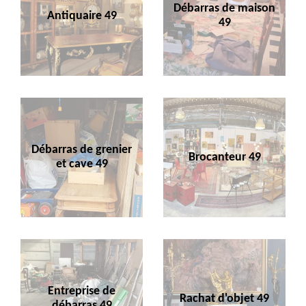
Débarras de maison
Antiquaire 49
49
Débarras de grenier
Brocanteur 49
et cave 49
Entreprise de
Rachat d'objet 49
débarras 49