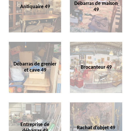
Débarras de maison
Antiquaire 49
49
Débarras de grenier
Brocanteur 49
et cave 49
Entreprise de
Rachat d'objet 49
débarras 49