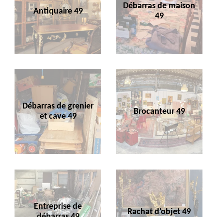
Débarras de maison
Antiquaire 49
49
Débarras de grenier
Brocanteur 49
et cave 49
Entreprise de
Rachat d'objet 49
débarras 49