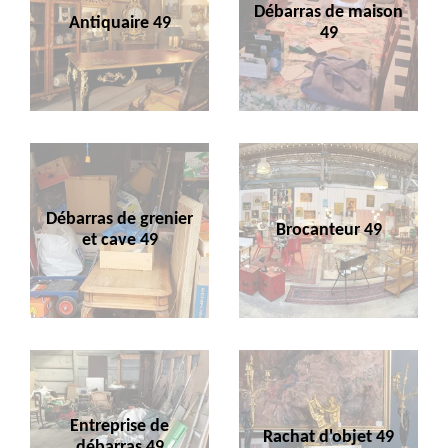
Débarras de maison
Antiquaire 49
49
Débarras de grenier
Brocanteur 49
et cave 49
Entreprise de
Rachat d'objet 49
débarras 49