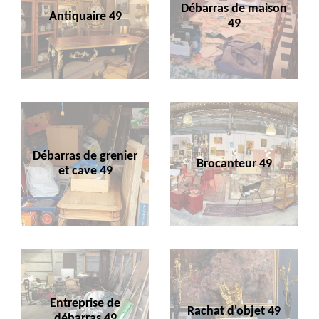
Débarras de maison
Antiquaire 49
49
Débarras de grenier
Brocanteur 49
et cave 49
Entreprise de
Rachat d'objet 49
débarras 49