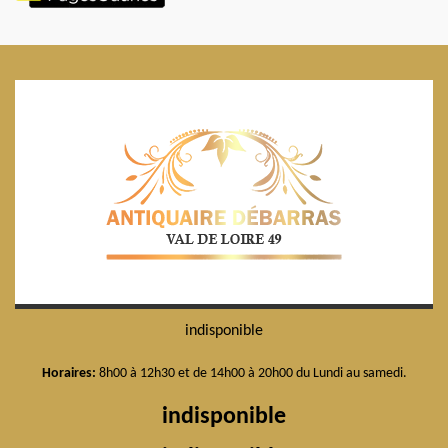
indisponible
Horaires:
8h00 à 12h30 et de 14h00 à 20h00 du Lundi au samedi.
indisponible