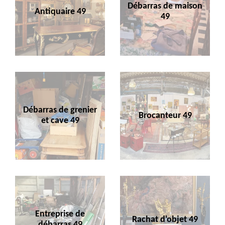
Débarras de maison
Antiquaire 49
49
Débarras de grenier
Brocanteur 49
et cave 49
Entreprise de
Rachat d'objet 49
débarras 49