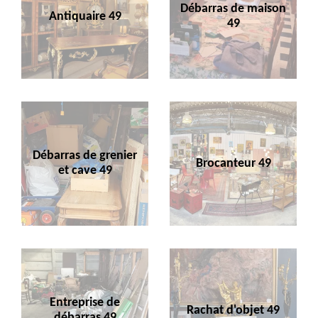
Débarras de maison
Antiquaire 49
49
Débarras de grenier
Brocanteur 49
et cave 49
Entreprise de
Rachat d'objet 49
débarras 49