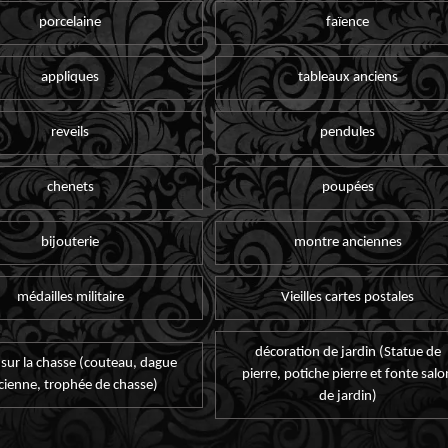
porcelaine
faïence
appliques
tableaux anciens
reveils
pendules
chenets
poupées
bijouterie
montre anciennes
médailles militaire
Vieilles cartes postales
décoration de jardin (Statue de
 sur la chasse (couteau, dague
pierre, potiche pierre et fonte salo
cienne, trophée de chasse)
de jardin)