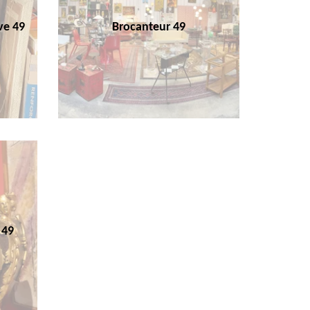
ve 49
Brocanteur 49
 49