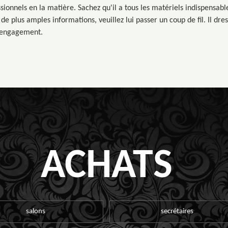
ssionnels en la matière. Sachez qu'il a tous les matériels indispensabl
de plus amples informations, veuillez lui passer un coup de fil. Il dre
s engagement.
ACHATS
salons
secrétaires