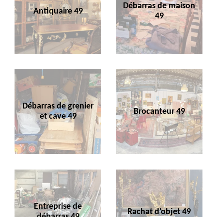
Débarras de maison
Antiquaire 49
49
Débarras de grenier
Brocanteur 49
et cave 49
Entreprise de
Rachat d'objet 49
débarras 49