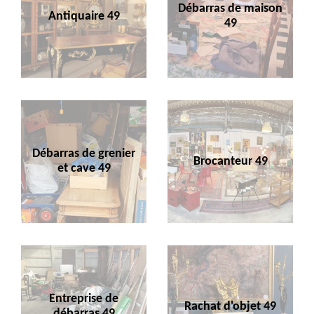
Débarras de maison
Antiquaire 49
49
Débarras de grenier
Brocanteur 49
et cave 49
Entreprise de
Rachat d'objet 49
débarras 49