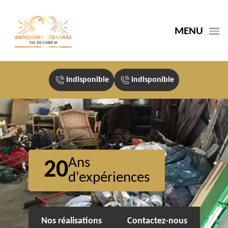
MENU
indisponible
indisponible
Ans
20
d'expériences
Nos réalisations
Contactez-nous