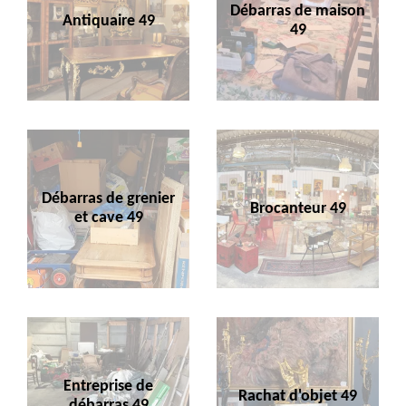
Débarras de maison
Antiquaire 49
49
Débarras de grenier
Brocanteur 49
et cave 49
Entreprise de
Rachat d'objet 49
débarras 49