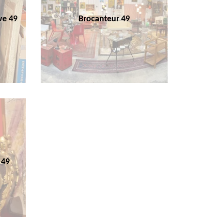
ve 49
Brocanteur 49
 49