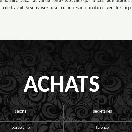
ntiquaire Débarras Val de Loire 49. Sachez qu'il a tous les matériels
u de travail. Si vous avez besoin d'autres informations, veuillez lui pa
ACHATS
salons
secrétaires
porcelaine
faïence