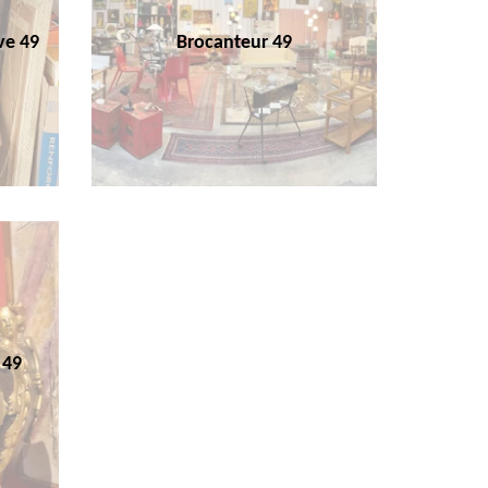
ve 49
Brocanteur 49
 49