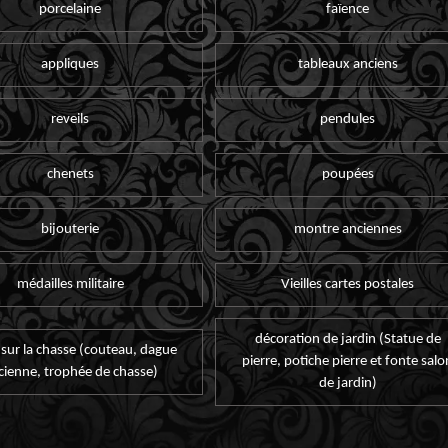
porcelaine
faïence
appliques
tableaux anciens
reveils
pendules
chenets
poupées
bijouterie
montre anciennes
médailles militaire
Vieilles cartes postales
décoration de jardin (Statue de
 sur la chasse (couteau, dague
pierre, potiche pierre et fonte salo
cienne, trophée de chasse)
de jardin)