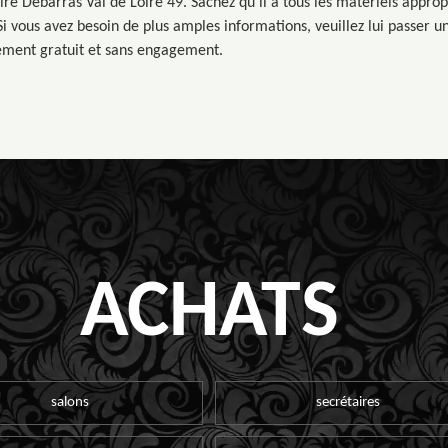
re Débarras Val de Loire 49. Sachez qu'il a tous les matériels approp
Si vous avez besoin de plus amples informations, veuillez lui passer un 
lement gratuit et sans engagement.
ACHATS
salons
secrétaires