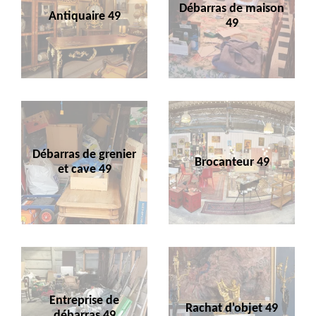
Débarras de maison
Antiquaire 49
49
Débarras de grenier
Brocanteur 49
et cave 49
Entreprise de
Rachat d'objet 49
débarras 49