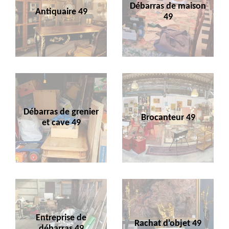
Débarras de maison
Antiquaire 49
49
Débarras de grenier
Brocanteur 49
et cave 49
Entreprise de
Rachat d'objet 49
débarras 49