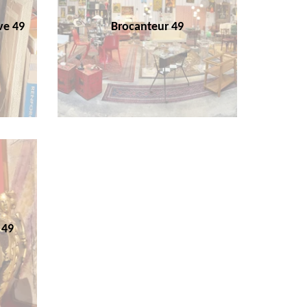
ve 49
Brocanteur 49
 49