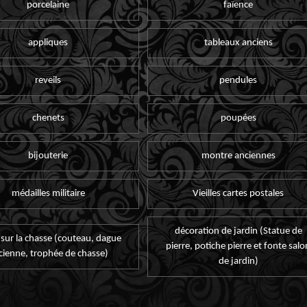
porcelaine
faïence
appliques
tableaux anciens
reveils
pendules
chenets
poupées
bijouterie
montre anciennes
médailles militaire
Vieilles cartes postales
décoration de jardin (Statue de
 sur la chasse (couteau, dague
pierre, potiche pierre et fonte salo
cienne, trophée de chasse)
de jardin)