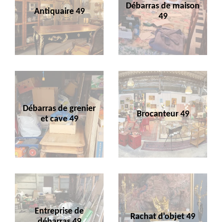
Débarras de maison
Antiquaire 49
49
Débarras de grenier
Brocanteur 49
et cave 49
Entreprise de
Rachat d'objet 49
débarras 49