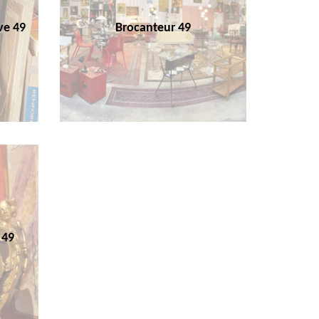
ve 49
Brocanteur 49
 49