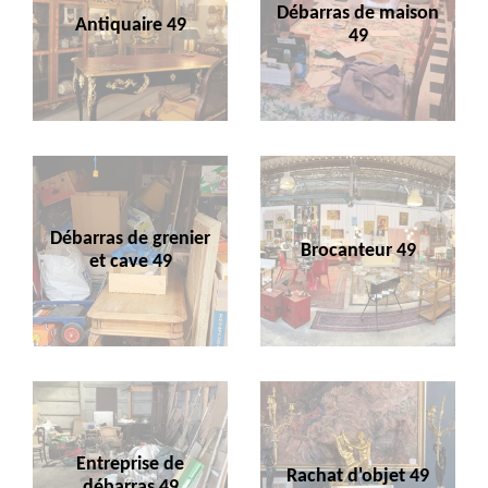
Débarras de maison
Antiquaire 49
49
Débarras de grenier
Brocanteur 49
et cave 49
Entreprise de
Rachat d'objet 49
débarras 49