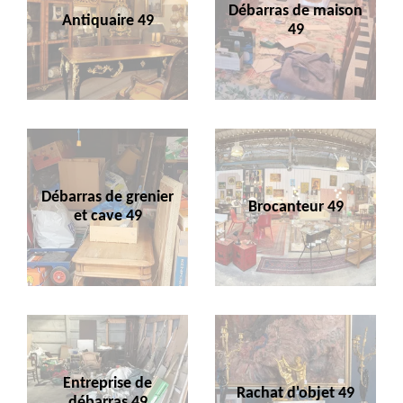
Débarras de maison
Antiquaire 49
49
Débarras de grenier
Brocanteur 49
et cave 49
Entreprise de
Rachat d'objet 49
débarras 49