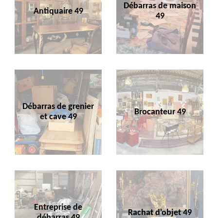
Débarras de maison
Antiquaire 49
49
Débarras de grenier
Brocanteur 49
et cave 49
Entreprise de
Rachat d'objet 49
débarras 49