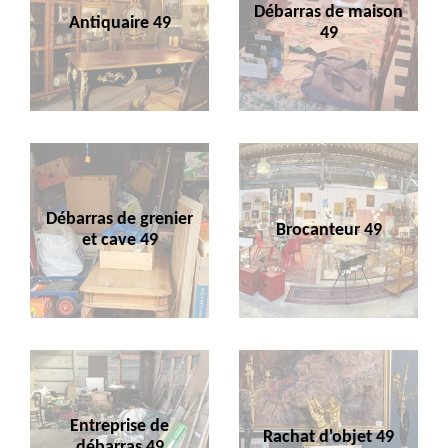
Débarras de maison
Antiquaire 49
49
Débarras de grenier
Brocanteur 49
et cave 49
Entreprise de
Rachat d'objet 49
débarras 49