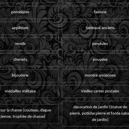
porcelaine
faïence
appliques
tableaux anciens
reveils
pendules
chenets
poupées
bijouterie
montre anciennes
médailles militaire
Vieilles cartes postales
décoration de jardin (Statue de
 sur la chasse (couteau, dague
pierre, potiche pierre et fonte salo
cienne, trophée de chasse)
de jardin)