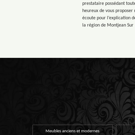
prestataire possédant tout
heureux de vous proposer n
écoute pour l’explication 
la région de Montjean Sur 
Meubles anciens et modernes