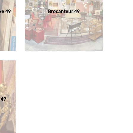
ve 49
Brocanteur 49
 49