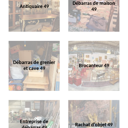
Débarras de maison
Antiquaire 49
49
Débarras de grenier
Brocanteur 49
et cave 49
Entreprise de
Rachat d'objet 49
débarras 49