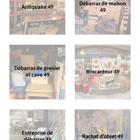
Débarras de maison
Antiquaire 49
49
Débarras de grenier
Brocanteur 49
et cave 49
Entreprise de
Rachat d'objet 49
débarras 49