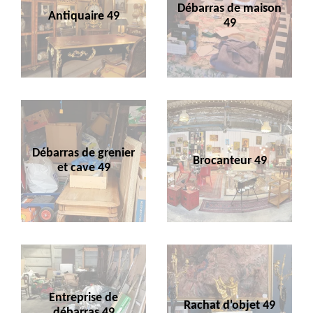
Débarras de maison
Antiquaire 49
49
Débarras de grenier
Brocanteur 49
et cave 49
Entreprise de
Rachat d'objet 49
débarras 49