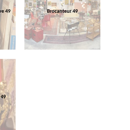
ve 49
Brocanteur 49
 49