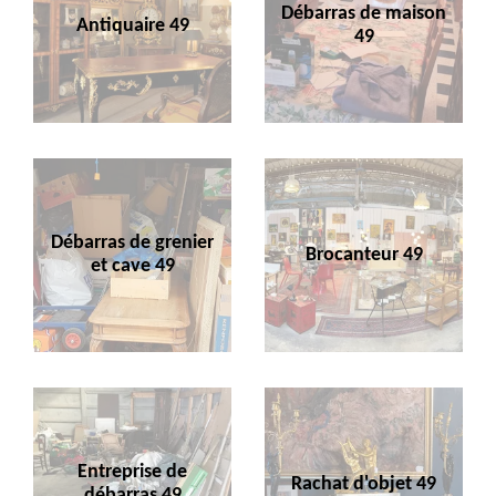
Débarras de maison
Antiquaire 49
49
Débarras de grenier
Brocanteur 49
et cave 49
Entreprise de
Rachat d'objet 49
débarras 49