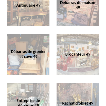
Débarras de maison
Antiquaire 49
49
Débarras de grenier
Brocanteur 49
et cave 49
Entreprise de
Rachat d'objet 49
débarras 49