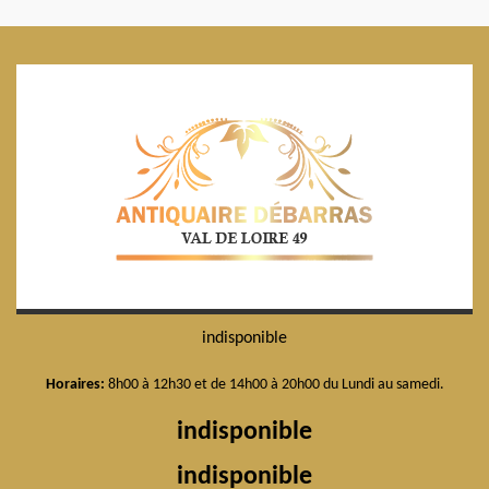
indisponible
Horaires:
8h00 à 12h30 et de 14h00 à 20h00 du Lundi au samedi.
indisponible
indisponible