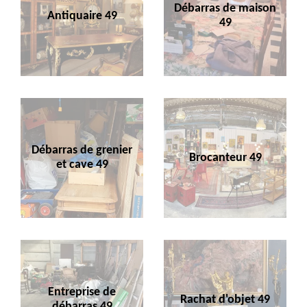
Débarras de maison
Antiquaire 49
49
Débarras de grenier
Brocanteur 49
et cave 49
Entreprise de
Rachat d'objet 49
débarras 49