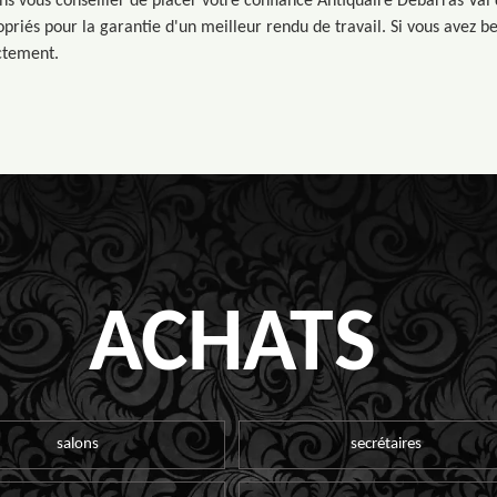
ns vous conseiller de placer votre confiance Antiquaire Débarras Val 
priés pour la garantie d'un meilleur rendu de travail. Si vous avez be
ectement.
ACHATS
salons
secrétaires