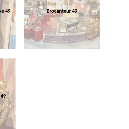
ve 49
Brocanteur 49
 49