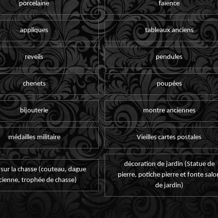
porcelaine
faïence
appliques
tableaux anciens
reveils
pendules
chenets
poupées
bijouterie
montre anciennes
médailles militaire
Vieilles cartes postales
décoration de jardin (Statue de
 sur la chasse (couteau, dague
pierre, potiche pierre et fonte salo
cienne, trophée de chasse)
de jardin)