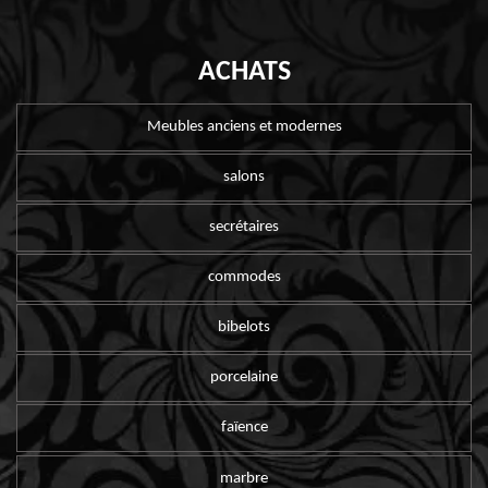
ACHATS
Meubles anciens et modernes
salons
secrétaires
commodes
bibelots
porcelaine
faïence
marbre