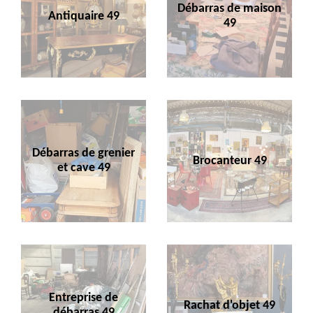
Débarras de maison
Antiquaire 49
49
Débarras de grenier
Brocanteur 49
et cave 49
Entreprise de
Rachat d'objet 49
débarras 49