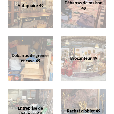
Débarras de maison
Antiquaire 49
49
Débarras de grenier
Brocanteur 49
et cave 49
Entreprise de
Rachat d'objet 49
débarras 49