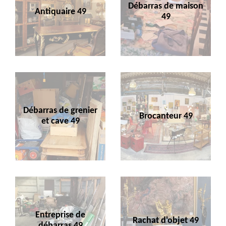
Débarras de maison
Antiquaire 49
49
Débarras de grenier
Brocanteur 49
et cave 49
Entreprise de
Rachat d'objet 49
débarras 49