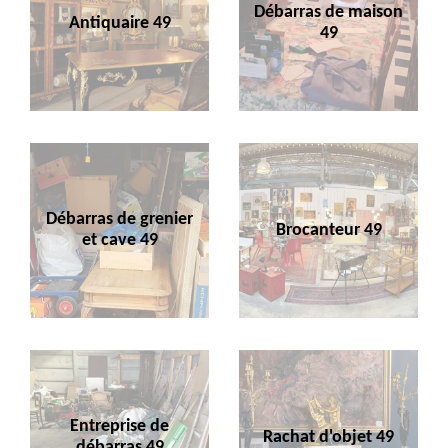
Débarras de maison
Antiquaire 49
49
Débarras de grenier
Brocanteur 49
et cave 49
Entreprise de
Rachat d'objet 49
débarras 49