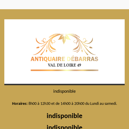
indisponible
Horaires:
8h00 à 12h30 et de 14h00 à 20h00 du Lundi au samedi.
indisponible
indisponible