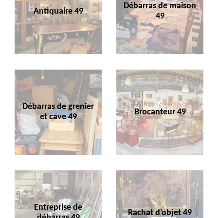
Débarras de maison
Antiquaire 49
49
Débarras de grenier
Brocanteur 49
et cave 49
Entreprise de
Rachat d'objet 49
débarras 49