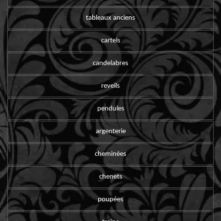
tableaux anciens
cartels
candelabres
reveils
pendules
argenterie
cheminées
chenets
poupées