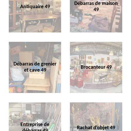
Débarras de maison
Antiquaire 49
49
Débarras de grenier
Brocanteur 49
et cave 49
Entreprise de
Rachat d'objet 49
débarras 49