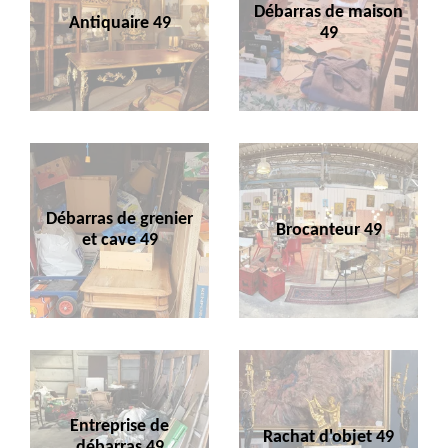
Débarras de maison
Antiquaire 49
49
Débarras de grenier
Brocanteur 49
et cave 49
Entreprise de
Rachat d'objet 49
débarras 49