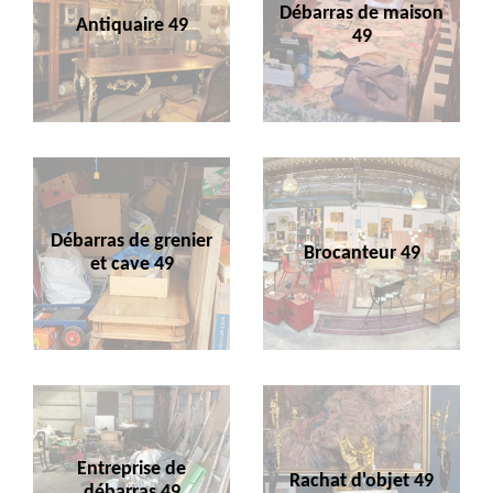
Débarras de maison
Antiquaire 49
49
Débarras de grenier
Brocanteur 49
et cave 49
Entreprise de
Rachat d'objet 49
débarras 49