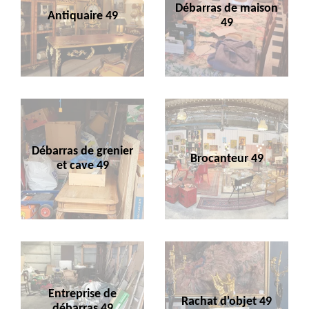
Débarras de maison
Antiquaire 49
49
Débarras de grenier
Brocanteur 49
et cave 49
Entreprise de
Rachat d'objet 49
débarras 49