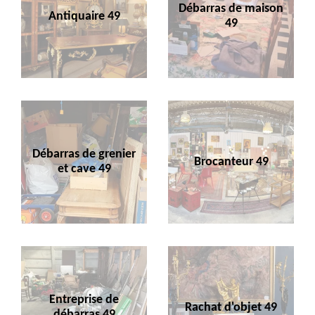
Débarras de maison
Antiquaire 49
49
Débarras de grenier
Brocanteur 49
et cave 49
Entreprise de
Rachat d'objet 49
débarras 49