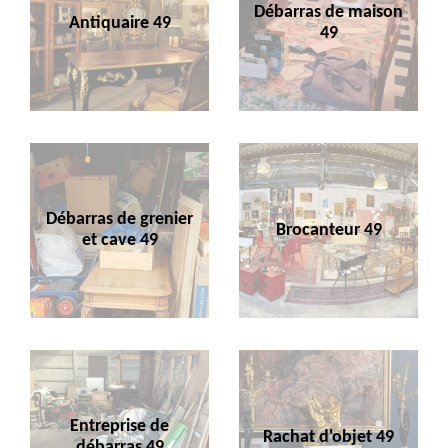
Débarras de maison
Antiquaire 49
49
Débarras de grenier
Brocanteur 49
et cave 49
Entreprise de
Rachat d'objet 49
débarras 49