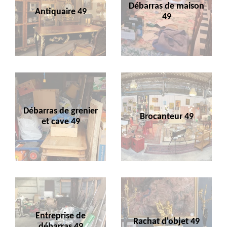
Débarras de maison
Antiquaire 49
49
Débarras de grenier
Brocanteur 49
et cave 49
Entreprise de
Rachat d'objet 49
débarras 49