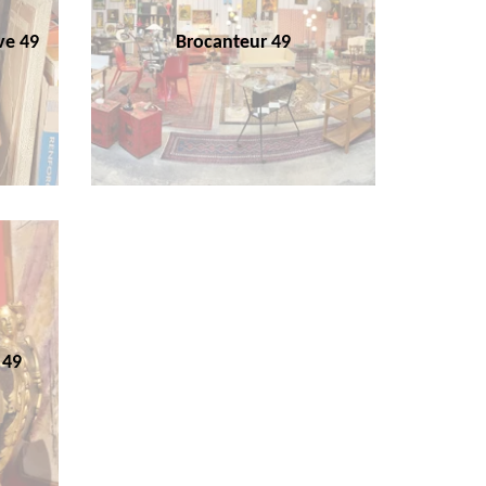
ve 49
Brocanteur 49
 49