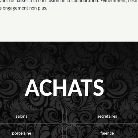
avant de passer à la conclusion de la collaboration. Evidemment, l’es
ans engagement non plus.
ACHATS
salons
secrétaires
porcelaine
faïence