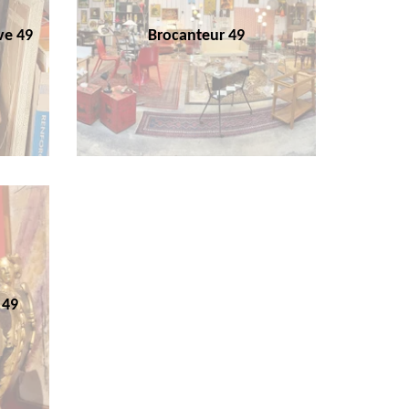
ve 49
Brocanteur 49
 49