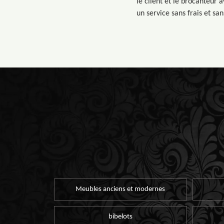
le client et le brocanteur 
un service sans frais et s
Meubles anciens et modernes
bibelots