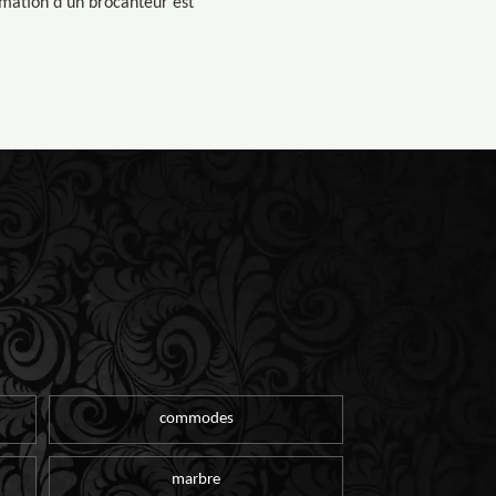
timation d’un brocanteur est
commodes
marbre