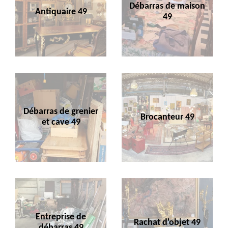
Débarras de maison
Antiquaire 49
49
Débarras de grenier
Brocanteur 49
et cave 49
Entreprise de
Rachat d'objet 49
débarras 49