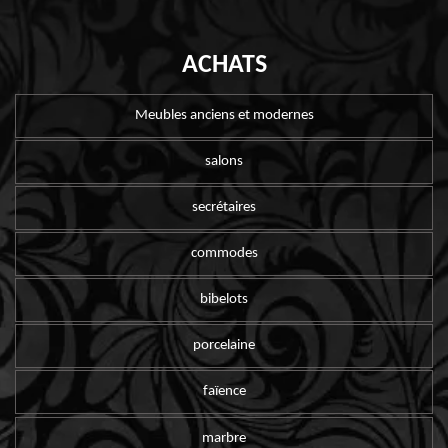
ACHATS
Meubles anciens et modernes
salons
secrétaires
commodes
bibelots
porcelaine
faïence
marbre