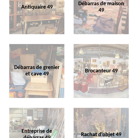
Débarras de maison
Antiquaire 49
49
Débarras de grenier
Brocanteur 49
et cave 49
Entreprise de
Rachat d'objet 49
débarras 49